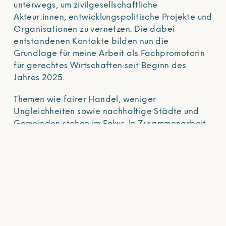
unterwegs, um zivilgesellschaftliche
Akteur:innen, entwicklungspolitische Projekte und
Organisationen zu vernetzen. Die dabei
entstandenen Kontakte bilden nun die
Grundlage für meine Arbeit als Fachpromotorin
für gerechtes Wirtschaften seit Beginn des
Jahres 2025.
Themen wie fairer Handel, weniger
Ungleichheiten sowie nachhaltige Städte und
Gemeinden stehen im Fokus. In Zusammenarbeit
mit Fachreferent:
innen, Volkshochschulen, der
Fairhandelsberatung, Weltläden, Fairtrade-
Stadt-Koordinator
innen, NGOs und der
Kreativwirtschaft werden Formate für die
jeweiligen Zielgruppen entwickelt, um sie
fachlich zu stärken und nachhaltige
Transformationsprozesse zu unterstützen.