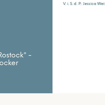
V. i. S. d. P.: Jessica We
ostock" -
tocker