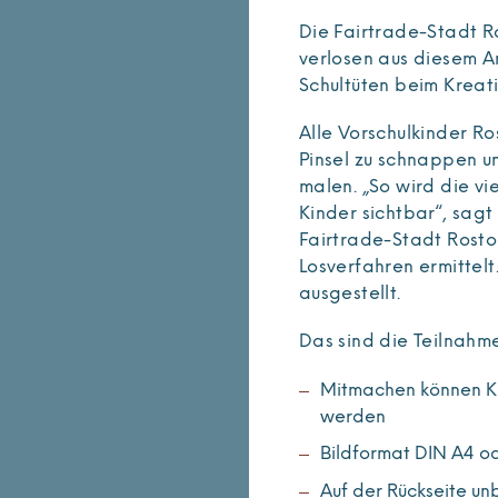
Die Fairtrade-Stadt R
verlosen aus diesem An
Schultüten beim Kreat
Alle Vorschulkinder Ro
Pinsel zu schnappen u
malen. „So wird die vi
Kinder sichtbar“, sagt
Fairtrade-Stadt Rost
Losverfahren ermittel
ausgestellt.
Das sind die Teilnah
Mitmachen können Ki
werden
Bildformat DIN A4 o
Auf der Rückseite u